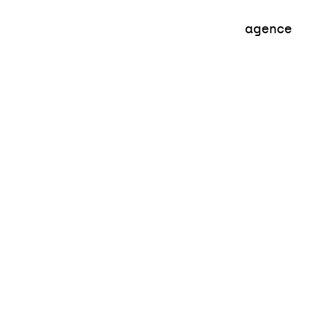
ent
Habitat
Aménagement
T
agence