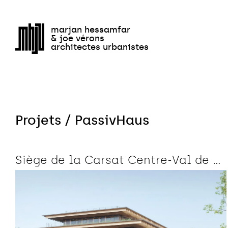
Équipem
marjan hessamfar
& joe vérons
architectes urbanistes
Projets / PassivHaus
Siège de la Carsat Centre-Val de Loire
Bas carbone
Bois
Bureaux
PassivHaus