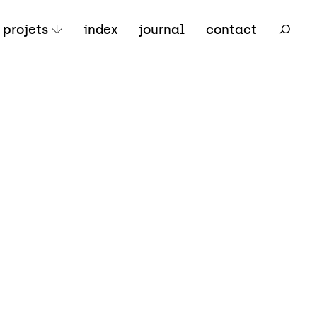
ertiaire
Mixte
Réhabilitation
projets
index
journal
contact