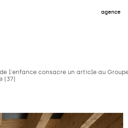
ent
Habitat
Aménagement
T
agence
de l'enfance consacre un article au Groupe
e (37)