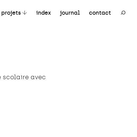
ertiaire
Mixte
Réhabilitation
projets
index
journal
contact
 scolaire avec