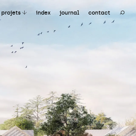
ertiaire
Mixte
Réhabilitation
projets
index
journal
contact