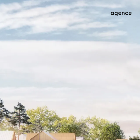
ent
Habitat
Aménagement
T
agence