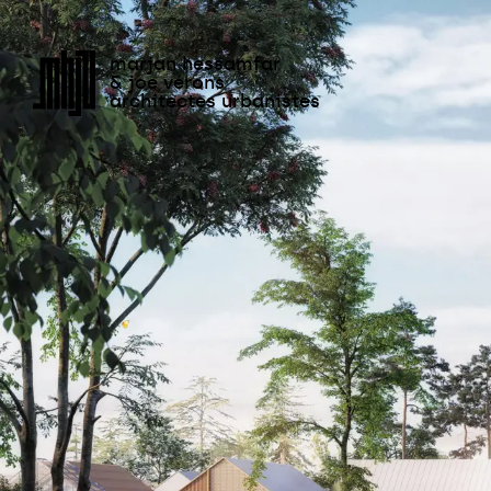
Équipem
marjan hessamfar
& joe vérons
architectes urbanistes