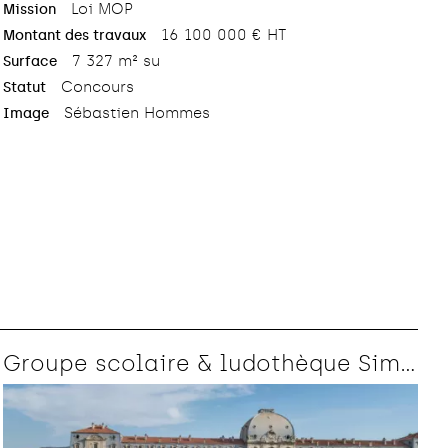
Loi MOP
Mission
16 100 000 € HT
Montant des travaux
7 327 m² su
Surface
Concours
Statut
Sébastien Hommes
Image
Groupe scolaire & ludothèque Simone de Beauvoir
Aménagement urbain
Bas carbone
BIM
Bois
Culture
Enseignement