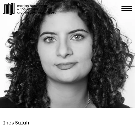
marjan hessamfar
& joe vérons
architectes urbanistes
Inès Salah