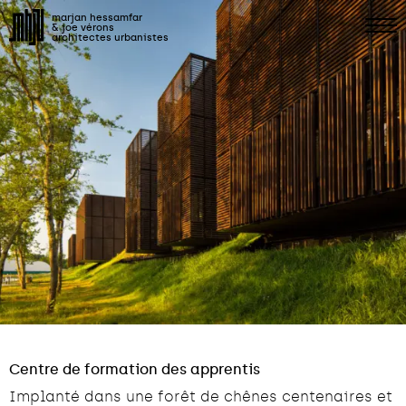
marjan hessamfar
& joe vérons
architectes urbanistes
Centre de formation des apprentis
Implanté dans une forêt de chênes centenaires et