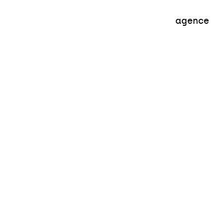
ent
Habitat
Aménagement
T
agence