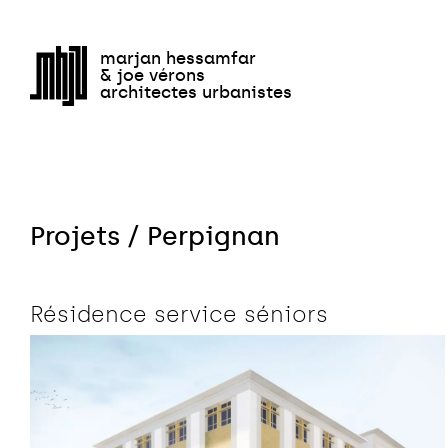
Équipem
marjan hessamfar
& joe vérons
architectes urbanistes
Projets / Perpignan
Résidence service séniors
Bois
Hébergement spécialisé
Patrimoine
Restructuration