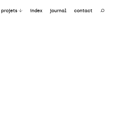
ertiaire
Mixte
Réhabilitation
projets
index
journal
contact