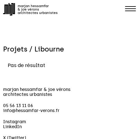
marjan hessamfar
& joe vérons
architectes urbanistes
Projets / Libourne
Pas de résultat
marjan hessamfar & joe vérons
architectes urbanistes
05 56 13 11 06
info@hessamfar-verons.fr
Instagram
LinkedIn
X (Twitter)