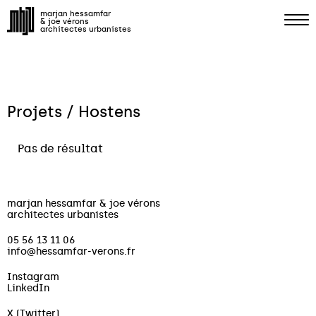
marjan hessamfar
& joe vérons
architectes urbanistes
Projets / Hostens
Pas de résultat
marjan hessamfar & joe vérons
architectes urbanistes
05 56 13 11 06
info@hessamfar-verons.fr
Instagram
LinkedIn
X (Twitter)