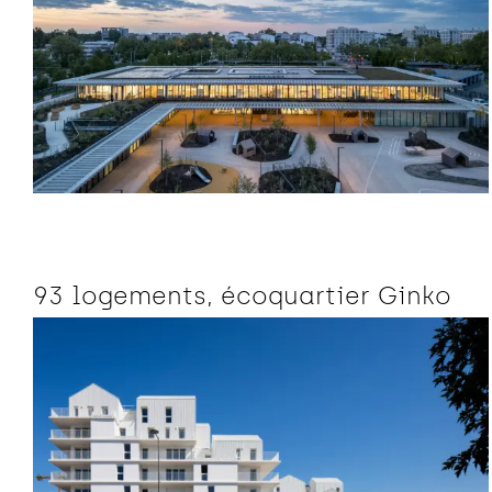
93 logements, écoquartier Ginko
Habitat collectif