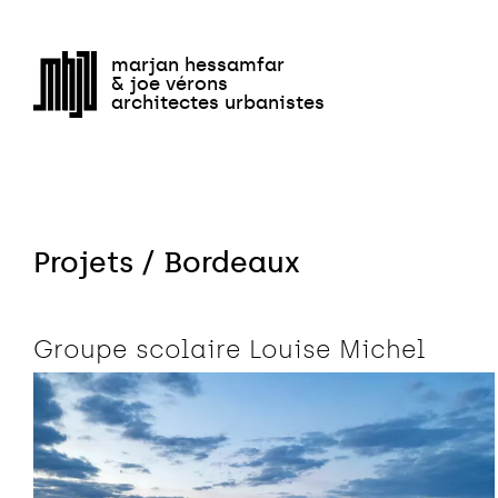
Équipem
marjan hessamfar
& joe vérons
architectes urbanistes
Projets / Bordeaux
Groupe scolaire Louise Michel
Aménagement urbain
Bas carbone
Biosourcé
Enseignement