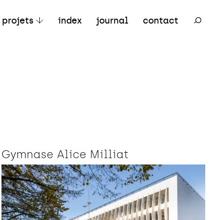
ertiaire
Mixte
Réhabilitation
projets
index
journal
contact
Gymnase Alice Milliat
Bois
Commerce
Mobilier intégré
Réhabilitation
Signalétique
Sport