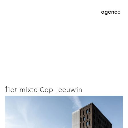
ent
Habitat
Aménagement
T
agence
Îlot mixte Cap Leeuwin
Bureaux
Commerce
Hébergement spécialisé
Logement social