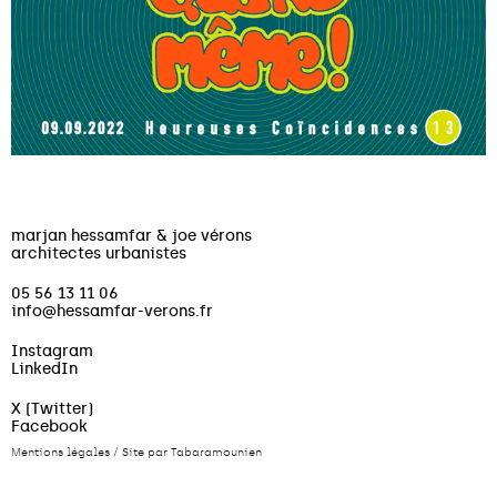
marjan hessamfar & joe vérons
architectes urbanistes
05 56 13 11 06
info@hessamfar-verons.fr
Instagram
LinkedIn
X (Twitter)
Facebook
Mentions légales
/
Site par Tabaramounien